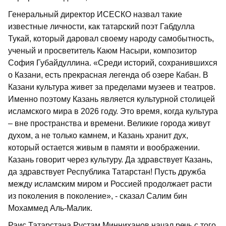
Генеральный директор ИСЕСКО назвал такие
известные личности, как татарский поэт Габдулла
Тукай, который даровал своему народу самобытность,
ученый и просветитель Каюм Насыри, композитор
София Губайдуллина. «Среди историй, сохранившихся
о Казани, есть прекрасная легенда об озере Кабан. В
Казани культура живет за пределами музеев и театров.
Именно поэтому Казань является культурной столицей
исламского мира в 2026 году. Это время, когда культура
– вне пространства и времени. Великие города живут
духом, а не только камнем, и Казань хранит дух,
который остается живым в памяти и воображении.
Казань говорит через культуру. Да здравствует Казань,
да здравствует Республика Татарстан! Пусть дружба
между исламским миром и Россией продолжает расти
из поколения в поколение», - сказал Салим бин
Мохаммед Аль-Малик.
Раис Татарстана Рустам Минниханов начал речь с того,