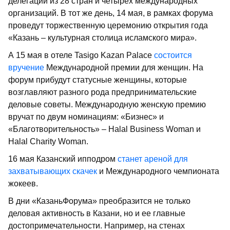
делегаций из 28 стран и четырех международных
организаций. В тот же день, 14 мая, в рамках форума
проведут торжественную церемонию открытия года
«Казань – культурная столица исламского мира».
А 15 мая в отеле Tasigo Kazan Palace
состоится
вручение
Международной премии для женщин. На
форум прибудут статусные женщины, которые
возглавляют разного рода предпринимательские
деловые советы. Международную женскую премию
вручат по двум номинациям: «Бизнес» и
«Благотворительность» – Halal Business Woman и
Halal Charity Woman.
16 мая Казанский ипподром
станет ареной для
захватывающих скачек
и Международного чемпионата
жокеев.
В дни «КазаньФорума» преобразится не только
деловая активность в Казани, но и ее главные
достопримечательности. Например, на стенах