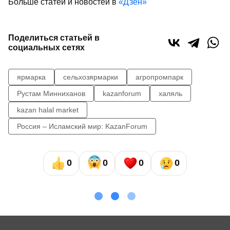
Больше статей и новостей в
«Дзен»
Поделиться статьей в
социальных сетях
ярмарка
сельхозярмарки
агропромпарк
Рустам Минниханов
kazanforum
халяль
kazan halal market
Россия – Исламский мир: KazanForum
0
0
0
0