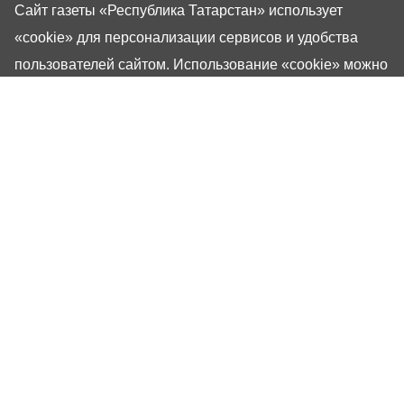
Сайт газеты «Республика Татарстан»
использует
«cookie»
для персонализации сервисов и удобства
пользователей сайтом. Использование «cookie» можно
отменить в настройках браузера.
Газета «Республика Татарстан» – общественно-
политическое издание на русском языке. Газета
зарегистрирована в Управлении Роскомнадзора по
Республике Татарстан. Регистрационный номер: серия
ПИ №ТУ16-01757 от 23 августа 2023 г. Основана в
1917 году. Учредители: Кабинет Министров Республики
Татарстан, Государственный Совет Республики
Татарстан. Главный редактор Угаров Алексей
Евгеньевич. Адрес редакции: 420066, Россия,