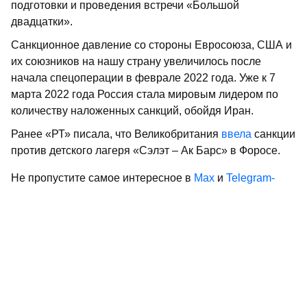
подготовки и проведения встречи «Большой
двадцатки».
Санкционное давление со стороны Евросоюза, США и
их союзников на нашу страну увеличилось после
начала спецоперации в феврале 2022 года. Уже к 7
марта 2022 года Россия стала мировым лидером по
количеству наложенных санкций, обойдя Иран.
Ранее «РТ» писала, что Великобритания
ввела
санкции
против детского лагеря «Сэлэт – Ак Барс» в Форосе.
Не пропустите самое интересное в
Max
и
Telegram-
канале
газеты «Республика Татарстан»
Больше статей и новостей в
«Дзен»
Поделиться статьей в
социальных сетях