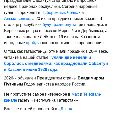
Празднование Сабантуя стартовало на прошлой
неделе в районах республики. Сегодня народные
гулянья проходят в
Набережных Челнах
и
Альметьевске
, а 20 июня праздник примет Казань. В
столице республики
будут развернуты
три площадки: в
Березовых рощах в поселке Мирный и в Дербышках, а
также в лесопарке Лебяжье. 19 июня на Казанском
ипподроме
пройдут
конноспортивные соревнования.
О том, как татарстанцы отмечали праздник в 20-м веке,
читайте в нашей статье
Гуляли две недели и
боролись с медведями: как праздновали Сабантуй
в Казани в июне 1926 года.
2026-й объявлен Президентом страны
Владимиром
Путиным
Годом единства народов России.
Не пропустите самое интересное в
Max
и
Telegram-
канале
газеты «Республика Татарстан»
Больше статей и новостей в
«Дзен»