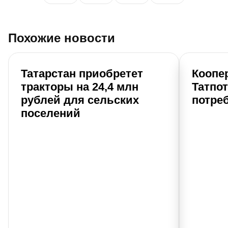
Похожие новости
Татарстан приобретет
Коопе
тракторы на 24,4 млн
Татпо
рублей для сельских
потре
поселений