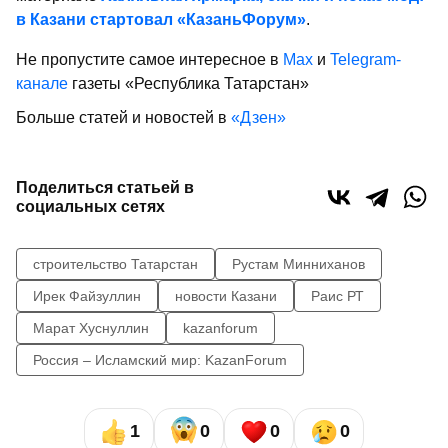
в Казани стартовал «КазаньФорум»
.
Не пропустите самое интересное в
Max
и
Telegram-
канале
газеты «Республика Татарстан»
Больше статей и новостей в
«Дзен»
Поделиться статьей в
социальных сетях
строительство Татарстан
Рустам Минниханов
Ирек Файзуллин
новости Казани
Раис РТ
Марат Хуснуллин
kazanforum
Россия – Исламский мир: KazanForum
1
0
0
0