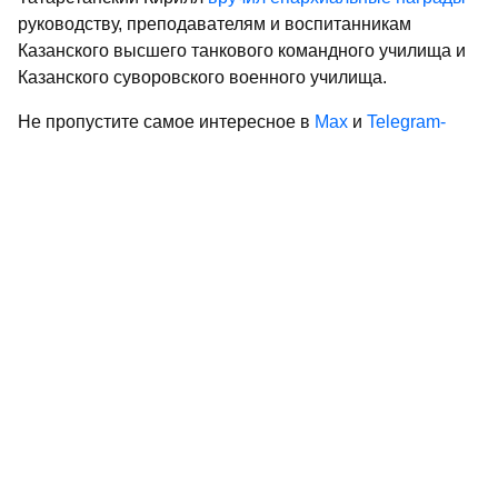
руководству, преподавателям и воспитанникам
Казанского высшего танкового командного училища и
Казанского суворовского военного училища.
Не пропустите самое интересное в
Max
и
Telegram-
канале
газеты «Республика Татарстан»
Больше статей и новостей в
«Дзен»
Поделиться статьей в
социальных сетях
новости Татарстана
митрополит Кирилл
митрополия татарстана
казанский богородицкий монастырь