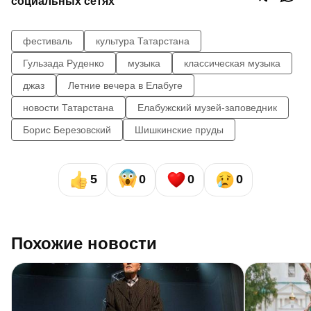
социальных сетях
фестиваль
культура Татарстана
Гульзада Руденко
музыка
классическая музыка
джаз
Летние вечера в Елабуге
новости Татарстана
Елабужский музей-заповедник
Борис Березовский
Шишкинские пруды
5
0
0
0
Похожие новости