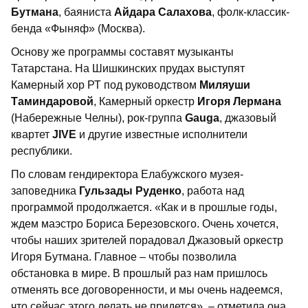
Бутмана
, баяниста
Айдара Салахова
, фолк-классик-
бенда «Фыняф» (Москва).
Основу же программы составят музыканты
Татарстана. На Шишкинских прудах выступят
Камерный хор РТ под руководством
Миляуши
Таминдаровой
, Камерный оркестр
Игоря Лермана
(Набережные Челны), рок-группа
Gauga
, джазовый
квартет
JIVE
и другие известные исполнители
республики.
По словам гендиректора Елабужского музея-
заповедника
Гульзады Руденко
, работа над
программой продолжается. «Как и в прошлые годы,
ждем маэстро Бориса Березовского. Очень хочется,
чтобы наших зрителей порадовал Джазовый оркестр
Игоря Бутмана. Главное – чтобы позволила
обстановка в мире. В прошлый раз нам пришлось
отменять все договоренности, и мы очень надеемся,
что сейчас этого делать не придется», – отметила она.