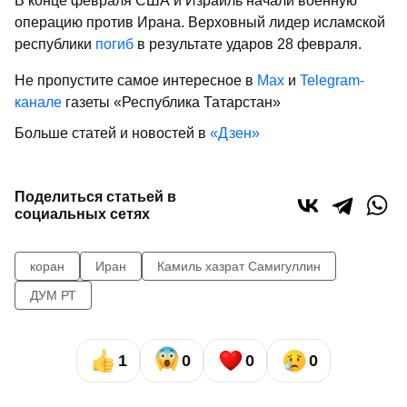
В конце февраля США и Израиль начали военную
операцию против Ирана. Верховный лидер исламской
республики
погиб
в результате ударов 28 февраля.
Не пропустите самое интересное в
Max
и
Telegram-
канале
газеты «Республика Татарстан»
Больше статей и новостей в
«Дзен»
Поделиться статьей в
социальных сетях
коран
Иран
Камиль хазрат Самигуллин
ДУМ РТ
1
0
0
0