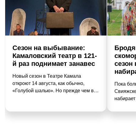
Сезон на выбывание:
Бродяг
Камаловский театр в 121-
скомо
й раз поднимает занавес
сезон
набир
Новый сезон в Теат­ре Камала
откроют 14 августа, как обычно,
Пока бол
«Голубой шалью». Но преж­де чем в
Свияжске
121-й раз поднимется символический
набирает
занавес под духоподъемную музыку
идут под
Сайдашева, камаловцы устроят
привычны
прощание сразу с четырьмя спектак­
белокаме
лями, которые напоследок сыграют
сады и в
для публики.