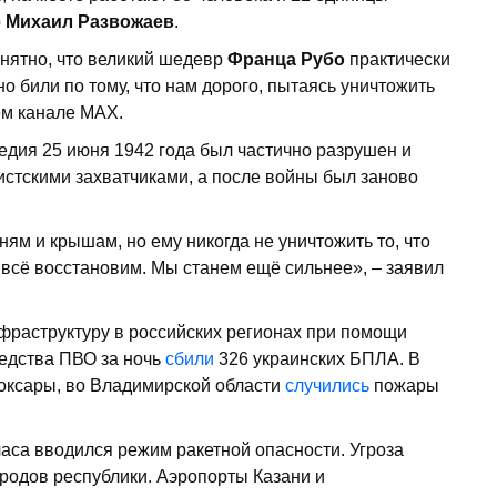
р
Михаил Развожаев
.
онятно, что великий шедевр
Франца Рубо
практически
 били по тому, что нам дорого, пытаясь уничтожить
ем канале МАХ.
ледия 25 июня 1942 года был частично разрушен и
истскими захватчиками, а после войны был заново
ям и крышам, но ему никогда не уничтожить то, что
 всё восстановим. Мы станем ещё сильнее», – заявил
фраструктуру в российских регионах при помощи
едства ПВО за ночь
сбили
326 украинских БПЛА. В
ксары, во Владимирской области
случились
пожары
часа вводился режим ракетной опасности. Угроза
родов республики. Аэропорты Казани и