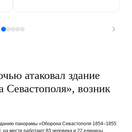
очью атаковал здание
 Севастополя», возник
зданию панорамы «Оборона Севастополя 1854–1855
г, на месте работают 83 человека и 22 единицы