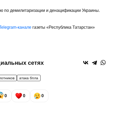
ию по демилитаризации и денацификации Украины.
Telegram-канале
газеты «Республика Татарстан»
циальных сетях
лотников
атака бпла
0
0
0