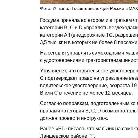
канал Госавтоинспекции России в МАХ
Госдума приняла во втором и в третьем ч
категории B, С и D управлять вездехода
категории АII (внедорожные ТС, разреше
3,5 тыс. кг и в которых не более 8 пассаж
На сегодня управлять самоходными машин
с удостоверениями тракториста-машинист
Уточняется, что водительское удостовере
С подтверждает право на управление ве
водительское удостоверение, возраста 19
B или С в течение не менее 12 месяцев.
Согласно поправкам, подготовленным ко в
правами категории В, C, D возможно толь
должен провести инструктаж.
Ранее «РТ» писала, что мальчик на самок
Лаишевском районе РТ.