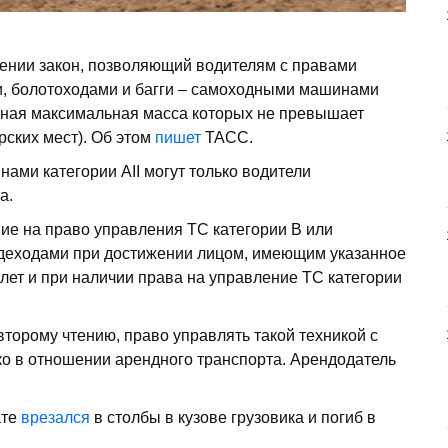
тении закон, позволяющий водителям с правами
ми, болотоходами и багги – самоходными машинами
нная максимальная масса которых не превышает
ирских мест). Об этом
пишет
ТАСС.
ами категории АII могут только водители
а.
ние на право управления ТС категории B или
здеходами при достижении лицом, имеющим указанное
 лет и при наличии права на управление ТС категории
торому чтению, право управлять такой техникой с
ко в отношении арендного транспорта. Арендодатель
ате
врезался
в столбы в кузове грузовика и погиб в