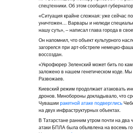
спецтехники. Об этом сообщил губернато
«Ситуация крайне сложная: уже сейчас п
уничтожен… Варвары и нелюди специально
нашу суть», – написал глава города в сво
Он напомнил, что объект культурного нас
загорелся при арт-обстреле немецко-фаш
воссоздан.
«Укрофюрер Зеленский может бить по камн
заложено в нашем генетическом коде. Мы
Развожаев.
Киевский режим продолжает атаковать ин
дронов. Минобороны докладывало, что ср
Чувашии
ракетной атаке подверглись
Чебо
на двух инфраструктурных объектах.
В Татарстане ранним утром почти на два 
атаки БПЛА была объявлена на восемь го