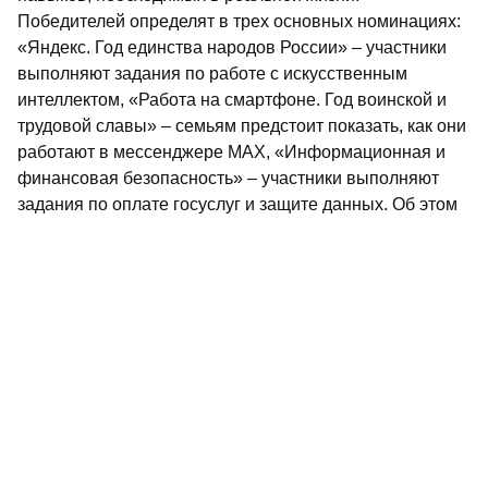
Победителей определят в трех основных номинациях:
«Яндекс. Год единства народов России» – участники
выполняют задания по работе с искусственным
интеллектом, «Работа на смартфоне. Год воинской и
трудовой славы» – семьям предстоит показать, как они
работают в мессенджере МАХ, «Информационная и
финансовая безопасность» – участники выполняют
задания по оплате госуслуг и защите данных. Об этом
сообщает Минцифра РТ.
Не пропустите самое интересное в
Max
и
Telegram-
канале
газеты «Республика Татарстан»
Больше статей и новостей в
«Дзен»
Поделиться статьей в
социальных сетях