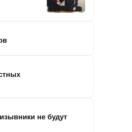
ов
естных
ризывники не будут