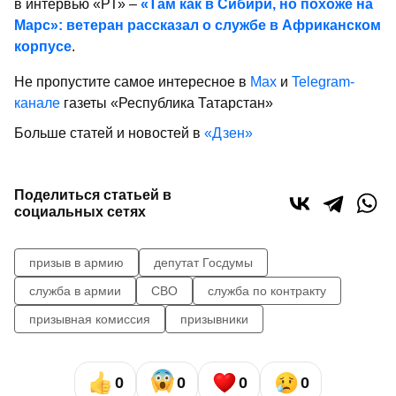
в интервью «РТ» –
«Там как в Сибири, но похоже на
Марс»: ветеран рассказал о службе в Африканском
корпусе
.
Не пропустите самое интересное в
Max
и
Telegram-
канале
газеты «Республика Татарстан»
Больше статей и новостей в
«Дзен»
Поделиться статьей в
социальных сетях
призыв в армию
депутат Госдумы
служба в армии
СВО
служба по контракту
призывная комиссия
призывники
0
0
0
0