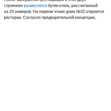
строениях
разместится
бутик-отель, рассчитанный
на 25 номеров. На первом этаже дома №32 откроется
ресторан. Согласно предварительной концепции,
заведение будет оформлено в русско-французском
стиле с опорой на гастрономические традиции
XIX века. Рассматривается возможность создания
в комплексе камерных общественных пространств –
например, небольшой галереи или лекционного зала.
Татарстан активно работает над повышением
туристической привлекательности. Республика богата
на фермы с редкими животными, что
может привлечь
любителей автопутешествий и экотуризма. Помимо
этого, регион может похвастаться аутентичной
кухней. Подробнее читайте в материале
Бэлиш из
печи с иммерсивной начинкой: гастротуризм
становится «новой нефтью» Татарстана
.
Ранее «РТ» писала, что в 2025 году 53 туристических