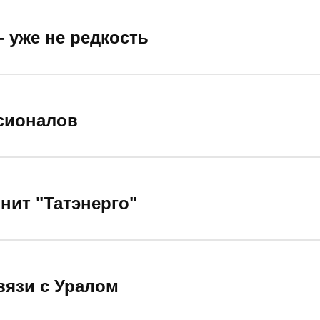
- уже не редкость
сионалов
нит "Татэнерго"
вязи с Уралом