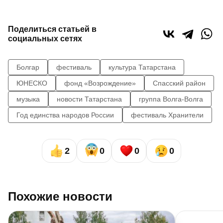
Поделиться статьей в
социальных сетях
Болгар
фестиваль
культура Татарстана
ЮНЕСКО
фонд «Возрождение»
Спасский район
музыка
новости Татарстана
группа Волга-Волга
Год единства народов России
фестиваль Хранители
2
0
0
0
Похожие новости