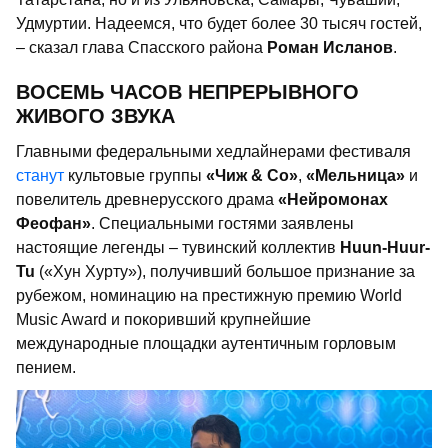
Удмуртии. Надеемся, что будет более 30 тысяч гостей,
– сказал глава Спасского района
Роман Исланов
.
ВОСЕМЬ ЧАСОВ НЕПРЕРЫВНОГО
ЖИВОГО ЗВУКА
Главными федеральными хедлайнерами фестиваля
станут
культовые группы
«Чиж & Co»
,
«Мельница»
и
повелитель древнерусского драма
«
Нейромонах
Феофан»
. Специальными гостями заявлены
настоящие легенды – тувинский коллектив
Huun-Huur-
Tu
(«Хун Хурту»), получивший большое признание за
рубежом, номинацию на престижную премию World
Music Award и покоривший крупнейшие
международные площадки аутентичным горловым
пением.