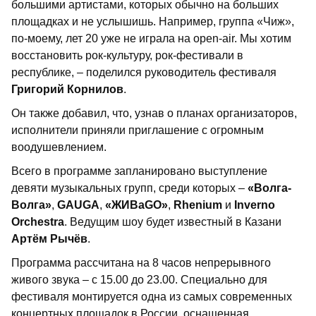
большими артистами, которых обычно на больших
площадках и не услышишь. Например, группа «Чиж»,
по-моему, лет 20 уже не играла на open-air. Мы хотим
восстановить рок-культуру, рок-фестивали в
республике, – поделился руководитель фестиваля
Григорий Корнилов
.
Он также добавил, что, узнав о планах организаторов,
исполнители приняли приглашение с огромным
воодушевлением.
Всего в программе запланировано выступление
девяти музыкальных групп, среди которых –
«Волга-
Волга»
,
GAUGA
,
«ЖИВаGО»
,
Rhenium
и
Inverno
Orchestra
. Ведущим шоу будет известный в Казани
Артём Рычёв
.
Программа рассчитана на 8 часов непрерывного
живого звука – с 15.00 до 23.00. Специально для
фестиваля монтируется одна из самых современных
концертных площадок в России, оснащенная