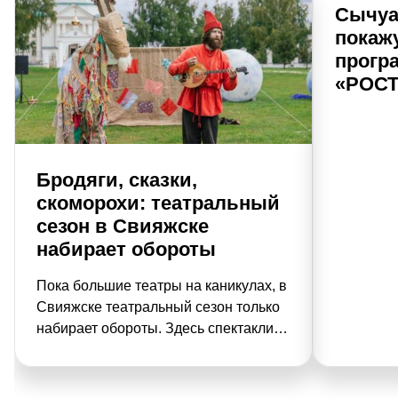
Сычуа
покаж
прогр
«РОСТ
Бродяги, сказки,
скоморохи: театральный
сезон в Свияжске
набирает обороты
Пока большие театры на каникулах, в
Свияжске театральный сезон только
набирает обороты. Здесь спектакли
идут под открытым небом. Вместо
привычных декораций –
белокаменные монастырские стены,