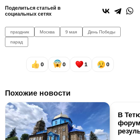
Поделиться статьей в
социальных сетях
праздник
Москва
9 мая
День Победы
парад
0
0
1
0
Похожие новости
В Тет
форум
резуль