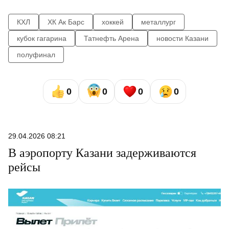
КХЛ
ХК Ак Барс
хоккей
металлург
кубок гагарина
Татнефть Арена
новости Казани
полуфинал
0
0
0
0
29.04.2026 08:21
В аэропорту Казани задерживаются
рейсы