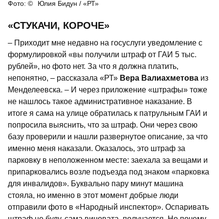
Юлия Бидун / «РТ»
«СТУКАЧИ, КОРОЧЕ»
– Приходит мне недавно на госуслуги уведомление с
формулировкой «вы получили штраф от ГАИ 5 тыс.
рублей», но фото нет. За что я должна платить,
непонятно, – рассказала «РТ»
Вера Валиахметова
из
Менделеевска. – И через приложение «штрафы» тоже
не нашлось такое административное наказание. В
итоге я сама на улице обратилась к патрульным ГАИ и
попросила выяснить, что за штраф. Они через свою
базу проверили и нашли развернутое описание, за что
именно меня наказали. Оказалось, это штраф за
парковку в неположенном месте: заехала за вещами и
припарковались возле подъезда под знаком «парковка
для инвалидов». Буквально пару минут машина
стояла, но именно в этот момент добрые люди
отправили фото в «Народный инспектор». Оспаривать
штраф не буду, сама виновата, получается. Но почему