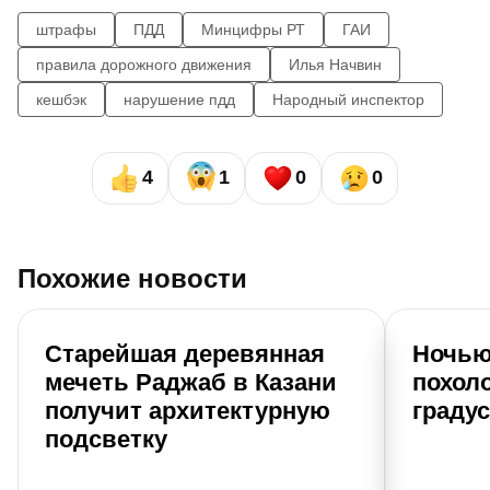
штрафы
ПДД
Минцифры РТ
ГАИ
правила дорожного движения
Илья Начвин
кешбэк
нарушение пдд
Народный инспектор
4
1
0
0
Похожие новости
Старейшая деревянная
Ночью
мечеть Раджаб в Казани
похоло
получит архитектурную
граду
подсветку