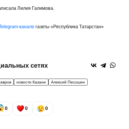
написала Лилия Галимова.
Telegram-канале
газеты «Республика Татарстан»
циальных сетях
Лавров
новости Казани
Алексей Песошин
0
0
0