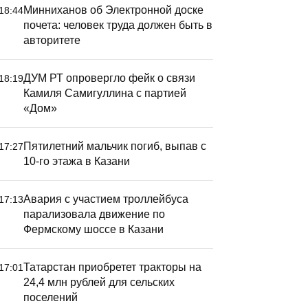
Минниханов об Электронной доске
18:44
почета: человек труда должен быть в
авторитете
ДУМ РТ опровергло фейк о связи
18:19
Камиля Самигуллина с партией
«Дом»
Пятилетний мальчик погиб, выпав с
17:27
10-го этажа в Казани
 Киргизии при содействии
Русла тр
Авария с участием троллейбуса
17:13
парализовала движение по
атарстана откроется центр
расчистя
Фермскому шоссе в Казани
о сохранению снежного
2030 года
арса
Татарстан приобретет тракторы на
17:01
24,4 млн рублей для сельских
поселений