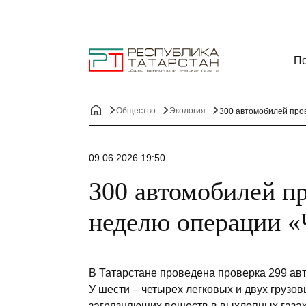
По
Общество
Экология
300 автомобилей про
09.06.2026 19:50
300 автомобилей пр
неделю операции «
В Татарстане проведена проверка 299 ав
У шести – четырех легковых и двух груз
загрязняющих веществ в выхлопных газах