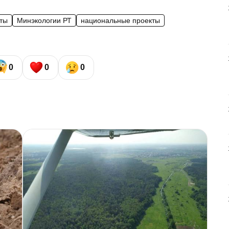
ты
Минэкологии РТ
национальные проекты
0
0
0
В
Т
п
б