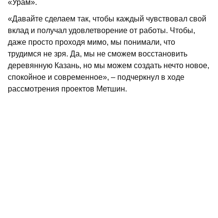
«Урам».
«Давайте сделаем так, чтобы каждый чувствовал свой
вклад и получал удовлетворение от работы. Чтобы,
даже просто проходя мимо, мы понимали, что
трудимся не зря. Да, мы не сможем восстановить
деревянную Казань, но мы можем создать нечто новое,
спокойное и современное», – подчеркнул в ходе
рассмотрения проектов Метшин.
Также были презентованы проекты торгового здания
по улице С.Садыковой, общественного объекта по
улице Подлужной, бизнес-центра на улице
Тихомирнова и обновления объектов на улице
К.Цеткин. Все они тоже получили поддержку
участников рабочей группы.
Далее объекты будут представлены на заседании
Межведомственной комиссии по вопросам
градостроительной деятельности в исторических
поселениях. Проведет его Раис Татарстана
Рустам