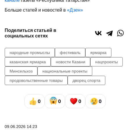
канале
газеты «Республика Татарстан»
Больше статей и новостей в
«Дзен»
Поделиться статьей в
социальных сетях
народные промыслы
фестиваль
ярмарка
казанская ярмарка
новости Казани
нацпроекты
Минсельхоз
национальные проекты
продовольственные товары
дворец спорта
0
0
0
0
09.06.2026 14:23