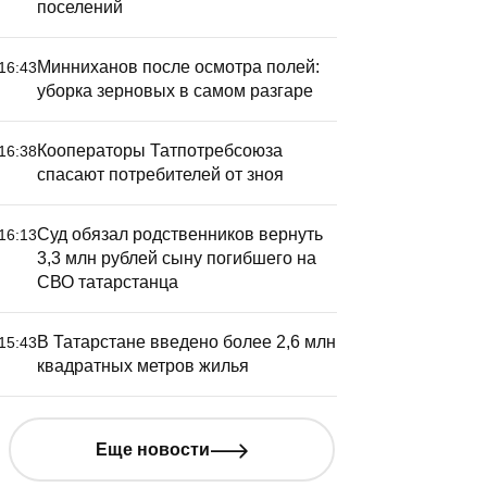
поселений
 августа Татарстан накроют
Татарста
розы с дождем и градом
разницу 
диагност
Минниханов после осмотра полей:
16:43
уборка зерновых в самом разгаре
Кооператоры Татпотребсоюза
16:38
спасают потребителей от зноя
Суд обязал родственников вернуть
16:13
3,3 млн рублей сыну погибшего на
СВО татарстанца
В Татарстане введено более 2,6 млн
15:43
квадратных метров жилья
Еще новости