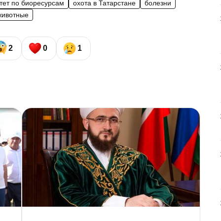
тет по биоресурсам
охота в Татарстане
болезни
животные
2
0
1