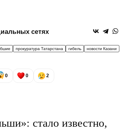
циальных сетях
ибшие
прокуратура Татарстана
гибель
новости Казани
0
0
2
ьши»: стало известно,