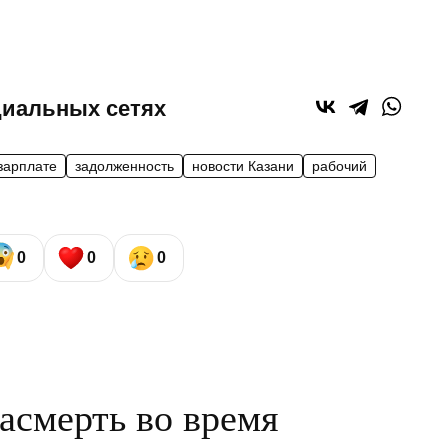
циальных сетях
 зарплате
задолженность
новости Казани
рабочий
0
0
0
асмерть во время