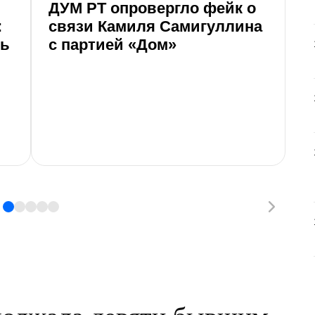
ДУМ РТ опровергло фейк о
8
:
связи Камиля Самигуллина
г
ть
с партией «Дом»