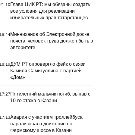
Глава ЦИК РТ: мы обязаны создать
21:10
все условия для реализации
избирательных прав татарстанцев
Минниханов об Электронной доске
18:44
почета: человек труда должен быть в
авторитете
ДУМ РТ опровергло фейк о связи
18:19
Камиля Самигуллина с партией
«Дом»
Пятилетний мальчик погиб, выпав с
17:27
10-го этажа в Казани
Авария с участием троллейбуса
17:13
парализовала движение по
Фермскому шоссе в Казани