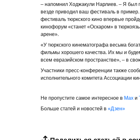
– напомнил Ходжакули Нарлиев. – Я был 
везде приводил ваш фестиваль в пример. 
фестиваль тюркского кино впервые пройде
кинофорум «станет «Оскаром» в тюркояз
арене».
«У тюркского кинематографа весьма бога
фильмы хорошего качества. Их мы и будем 
всем евразийском пространстве», – в св
Участники пресс-конференции также сооб
исполнительного комитета Ассоциации кин
Не пропустите самое интересное в
Max
и
Больше статей и новостей в
«Дзен»