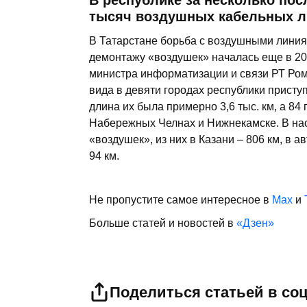
В республике за несколько по
тысяч воздушных кабельных л
В Татарстане борьба с воздушными линиям
демонтажу «воздушек» началась еще в 201
министра информатизации и связи РТ Ром
вида в девяти городах республики присту
длина их была примерно 3,6 тыс. км, а 84
Набережных Челнах и Нижнекамске. В нас
«воздушек», из них в Казани – 806 км, в а
94 км.
Не пропустите самое интересное в
Max
и
Больше статей и новостей в
«Дзен»
Поделиться статьей в со