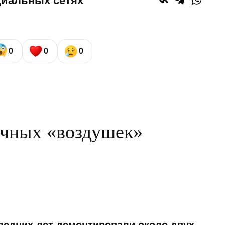
циальных сетях
0
0
0
ичных «воздушек»