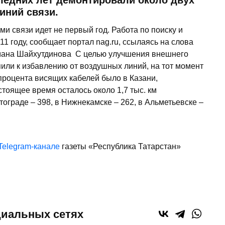
следних лет демонтировали около двух
иний связи.
и связи идет не первый год. Работа по поиску и
1 году, сообщает портал nag.ru, ссылаясь на слова
ана Шайхутдинова ­ С целью улучшения внешнего
пили к избавлению от воздушных линий, на тот момент
 процента висящих кабелей было в Казани,
тоящее время осталось около 1,7 тыс. км
втограде – 398, в Нижнекамске – 262, в Альметьевске –
Telegram-канале
газеты «Республика Татарстан»
циальных сетях