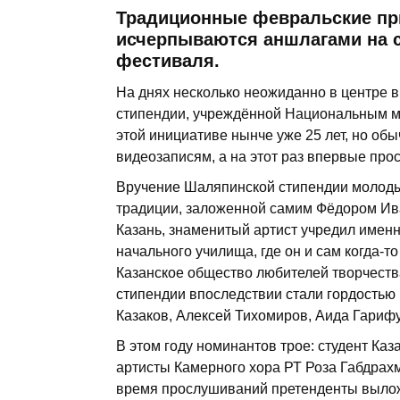
Традиционные февральские пр
исчерпываются аншлагами на 
фестиваля.
На днях несколько неожиданно в центре
стипендии, учреждённой Национальным му
этой инициативе нынче уже 25 лет, но об
видеозаписям, а на этот раз впервые пр
Вручение Шаляпинской стипендии молод
традиции, заложенной самим Фёдором Иван
Казань, знаменитый артист учредил имен
начального училища, где он и сам когда-т
Казанское общество любителей творчест
стипендии впоследствии стали гордостью
Казаков, Алексей Тихомиров, Аида Гарифу
В этом году номинантов трое: студент Ка
артисты Камерного хора РТ Роза Габдрахм
время прослушиваний претенденты вылож