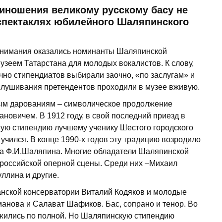
иношения великому русскому басу не
спектаклях юбилейного Шаляпинского
 внимания оказались номинанты Шаляпинской
зеем Татарстана для молодых вокалистов. К слову,
ычно стипендиатов выбирали заочно, «по заслугам» и
ослушивания претендентов проходили в музее вживую.
ым дарованиям – символическое продолжение
овичем. В 1912 году, в свой последний приезд в
ную стипендию лучшему ученику Шестого городского
о учился. В конце 1990-х годов эту традицию возродило
ва Ф.И.Шаляпина. Многие обладатели Шаляпинской
 российской оперной сцены. Среди них –Михаил
ллина и другие.
занской консерватории Виталий Кодяков и молодые
анова и Салават Шафиков. Бас, сопрано и тенор. Во
ились по полной. Но Шаляпинскую стипендию