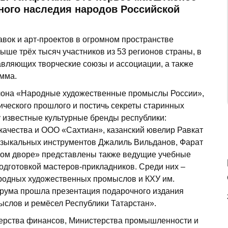
рного наследия народов Российской
авок и арт-проектов в огромном пространстве
ыше трёх тысяч участников из 53 регионов страны, в
авляющих творческие союзы и ассоциации, а также
мма.
алона «Народные художественные промыслы России»,
ического прошлого и постичь секреты старинных
у известные культурные бренды республики:
качества и ООО «Сахтиан», казанский ювелир Равкат
узыкальных инструментов Джалиль Вильданов, Фарат
ином дворе» представлены также ведущие учебные
одготовкой мастеров-прикладников. Среди них –
народных художественных промыслов и КХУ им.
орума прошла презентация подарочного издания
слов и ремёсел Республики Татарстан».
ерства финансов, Министерства промышленности и