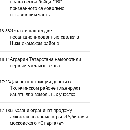
права семьи бойца СВО,
признанного самовольно
оставившим часть
Экологи нашли две
18:38
несанкционированные свалки в
Заключи
Нижнекамском районе
Спасской
стартова
Аграрии Татарстана намолотили
18:14
первый миллион зерна
Для реконструкции дороги в
17:26
Тюлячинском районе планируют
изъять два земельных участка
ино на осколках: в
атарстане сняли фильм-
В Казани ограничат продажу
17:16
ритчу
алкоголя во время игры «Рубина» и
московского «Спартака»
республике снова снимают игровое