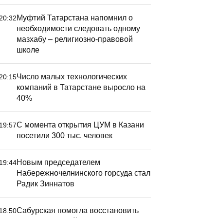
Муфтий Татарстана напомнил о
20:32
необходимости следовать одному
мазхабу – религиозно-правовой
школе
Число малых технологических
20:15
компаний в Татарстане выросло на
40%
С момента открытия ЦУМ в Казани
19:57
посетили 300 тыс. человек
Новым председателем
19:44
Набережночелнинского горсуда стал
Радик Зиннатов
Сабурская помогла восстановить
18:50