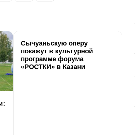
Сычуаньскую оперу
покажут в культурной
программе форума
«РОСТКИ» в Казани
и:
К
Т
п
В 