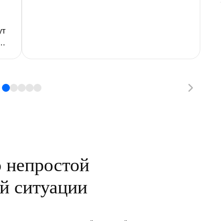
ки
мо
ст
ут
р
ых
д
ки
чу
 непростой
й ситуации