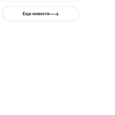
но. Точнее, уже сняли. А пока идет
нтаж картины, остается лишь гадать,
Еще новости
анет ли «Цветок папоротника»
ежиссера Салавата Юзеева
олгожданным прорывом татарстанского
но или сумеет задержаться в памяти
ть дольше премьерной недели.