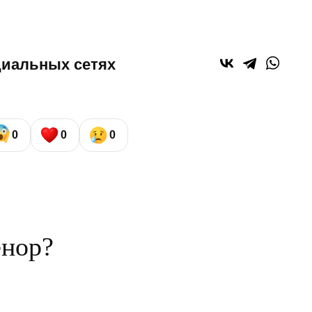
циальных сетях
0
0
0
енор?