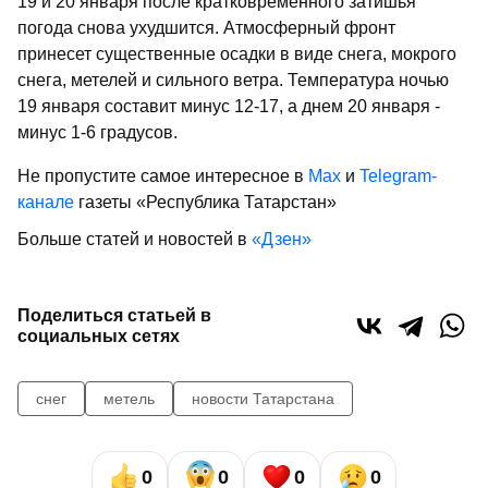
19 и 20 января после кратковременного затишья
погода снова ухудшится. Атмосферный фронт
принесет существенные осадки в виде снега, мокрого
снега, метелей и сильного ветра. Температура ночью
19 января составит минус 12-17, а днем 20 января -
минус 1-6 градусов.
Не пропустите самое интересное в
Max
и
Telegram-
канале
газеты «Республика Татарстан»
Больше статей и новостей в
«Дзен»
Поделиться статьей в
социальных сетях
снег
метель
новости Татарстана
0
0
0
0