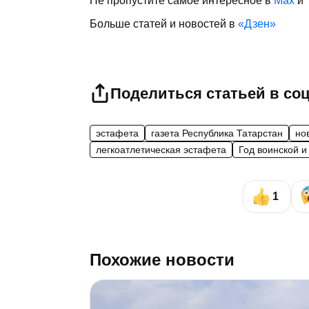
Не пропустите самое интересное в
Max
и
Больше статей и новостей в
«Дзен»
Поделиться статьей в со
эстафета
газета Республика Татарстан
но
легкоатлетическая эстафета
Год воинской и
1
Похожие новости