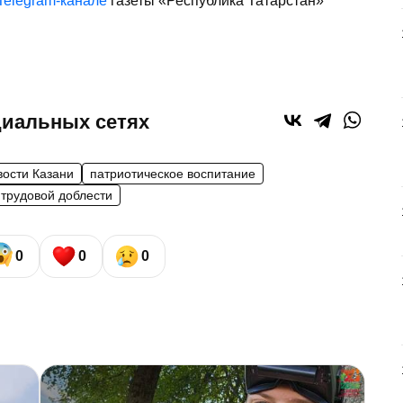
Telegram-канале
газеты «Республика Татарстан»
циальных сетях
вости Казани
патриотическое воспитание
 трудовой доблести
0
0
0