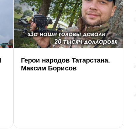
Я
Герои народов Татарстана.
Г
Максим Борисов
А