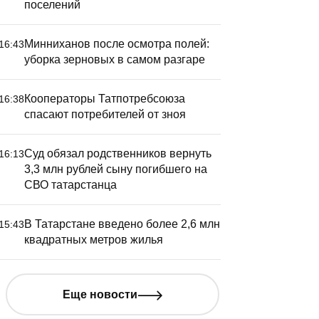
поселений
Минниханов после осмотра полей:
16:43
уборка зерновых в самом разгаре
Кооператоры Татпотребсоюза
16:38
спасают потребителей от зноя
ерои народов Татарстана.
Герои на
Суд обязал родственников вернуть
16:13
лександр Видманов
Кирилл Л
3,3 млн рублей сыну погибшего на
СВО татарстанца
В Татарстане введено более 2,6 млн
15:43
квадратных метров жилья
Еще новости