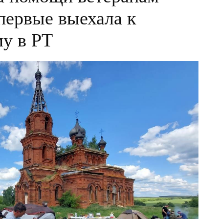
первые выехала к
у в РТ