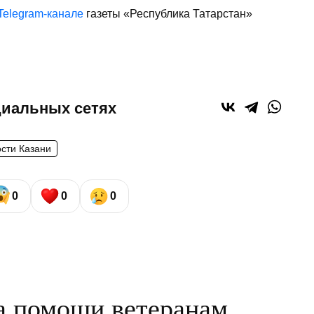
Telegram-канале
газеты «Республика Татарстан»
циальных сетях
ости Казани
0
0
0
а помощи ветеранам