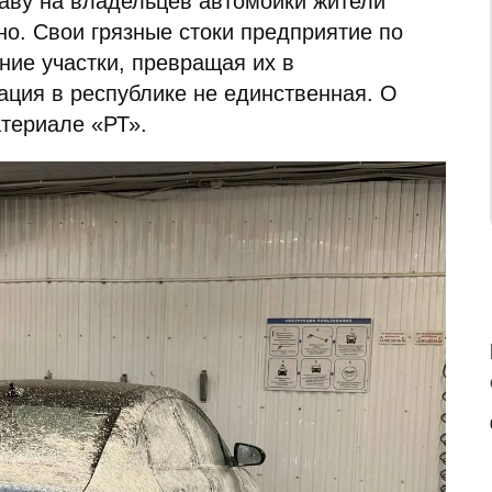
раву на владельцев автомойки жители
но. Свои грязные стоки предприятие по
ние участки, превращая их в
ация в республике не единственная. О
атериале «РТ».