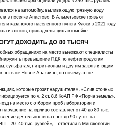
тров. Инспекторы оценили ущерб в 240 тыс. рублей.
вался на автомойку, выливающую грязную воду
ла в поселке Апастово. В Альметьевске грязь от
ели казанского населенного пункта Куюки в 2021 году
текла из люков, принадлежащих автомойке.
ОГУТ ДОХОДИТЬ ДО 80 ТЫСЯЧ
одобных обращениях на место выезжают специалисты
обнаружить превышение ПДК по нефтепродуктам,
ам, сульфатам, нитрит-ионам и другим загрязняющим
в поселке Новое Аракчино, но почему-то не
нкциях, которые грозят нарушителям. «Слив сточных
ифицируется по ч. 2 ст. 8.6 КоАП РФ «Порча земель».
езд на место с отбором проб лаборатории и
нарушение на юрлицо составляет от 40 до 80 тыс.
ление деятельности на срок до 90 суток, на
ИП – 20–40 тыс. рублей», – ответили в Минэкологии