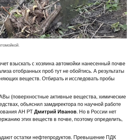
втомойкой.
очет взыскать с хозяина автомойки нанесенный почве
нализа отобранных проб тут не обойтись. А результаты
няющих веществ. Отбирать и исследовать пробы
ПАВы (поверхностные активные вещества, химические
дствах, объяснил замдиректора по научной работе
ьзования АН РТ
Дмитрий Иванов
. Но в России нет
ержанию этих веществ в почве, поэтому определить,
падают остатки нефтепродуктов. Превышение ПДК