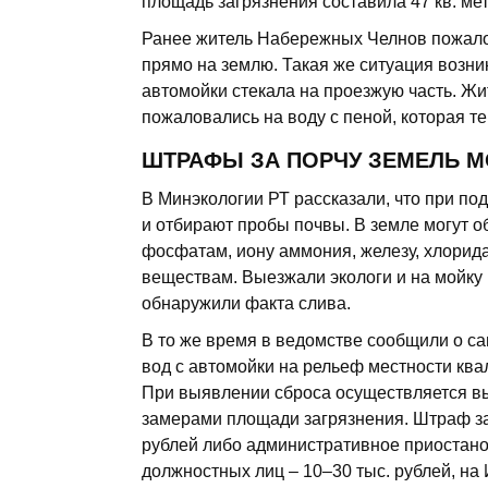
площадь загрязнения составила 47 кв. ме
Ранее житель Набережных Челнов пожало
прямо на землю. Такая же ситуация возник
автомойки стекала на проезжую часть. Жит
пожаловались на воду с пеной, которая 
ШТРАФЫ ЗА ПОРЧУ ЗЕМЕЛЬ М
В Минэкологии РТ рассказали, что при п
и отбирают пробы почвы. В земле могут 
фосфатам, иону аммония, железу, хлорид
веществам. Выезжали экологи и на мойку 
обнаружили факта слива.
В то же время в ведомстве сообщили о са
вод с автомойки на рельеф местности квал
При выявлении сброса осуществляется вы
замерами площади загрязнения. Штраф за 
рублей либо административное приостанов
должностных лиц – 10–30 тыс. рублей, на 