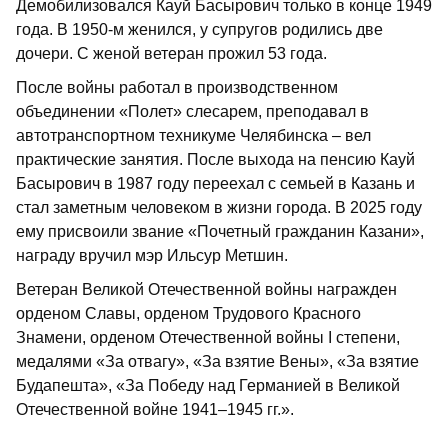
Демобилизовался Кауй Басырович только в конце 1949
года. В 1950-м женился, у супругов родились две
дочери. С женой ветеран прожил 53 года.
После войны работал в производственном
объединении «Полет» слесарем, преподавал в
автотранспортном техникуме Челябинска – вел
практические занятия. После выхода на пенсию Кауй
Басырович в 1987 году переехал с семьей в Казань и
стал заметным человеком в жизни города. В 2025 году
ему присвоили звание «Почетный гражданин Казани»,
награду вручил мэр Ильсур Метшин.
Ветеран Великой Отечественной войны награжден
орденом Славы, орденом Трудового Красного
Знамени, орденом Отечественной войны I степени,
медалями «За отвагу», «За взятие Вены», «За взятие
Будапешта», «За Победу над Германией в Великой
Отечественной войне 1941–1945 гг.».