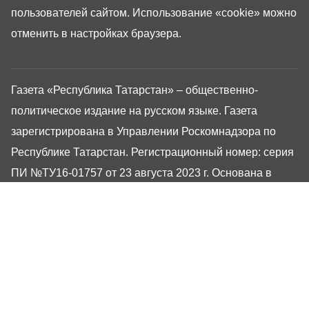
пользователей сайтом. Использование «cookie» можно
отменить в настройках браузера.
Газета «Республика Татарстан» – общественно-
политическое издание на русском языке. Газета
зарегистрирована в Управлении Роскомнадзора по
Республике Татарстан. Регистрационный номер: серия
ПИ №ТУ16-01757 от 23 августа 2023 г. Основана в
1917 году. Учредители: Кабинет Министров Республики
Татарстан, Государственный Совет Республики
Татарстан. Главный редактор Угаров Алексей
Евгеньевич. Адрес редакции: 420066, Россия,
Республика Татарстан, г. Казань, ул. Декабристов, 2
Сайт газеты РТ-Онлайн основан в 2001 году,