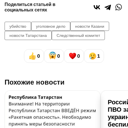
Поделиться статьей в
социальных сетях
убийство
уголовное дело
новости Казани
новости Татарстана
Следственный комитет
0
0
0
1
Похожие новости
Росси
ПВО з
украи
беспи