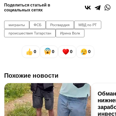
Поделиться статьей в
социальных сетях
мигранты
ФСБ
Росгвардия
МВД по РТ
происшествия Татарстан
Ирина Волк
0
0
0
0
Похожие новости
Обман
нижне
зарабо
инвес