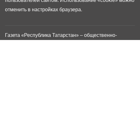
пользователей сайтом. Использование «cookie» можно
отменить в настройках браузера.
Газета «Республика Татарстан» – общественно-
политическое издание на русском языке. Газета
зарегистрирована в Управлении Роскомнадзора по
Республике Татарстан. Регистрационный номер: серия
ПИ №ТУ16-01757 от 23 августа 2023 г. Основана в
1917 году. Учредители: Кабинет Министров Республики
Татарстан, Государственный Совет Республики
Татарстан. Главный редактор Угаров Алексей
Евгеньевич. Адрес редакции: 420066, Россия,
Республика Татарстан, г. Казань, ул. Декабристов, 2
Сайт газеты РТ-Онлайн основан в 2001 году,
обладатель «Золотого гонга» и «Хрустального пера».