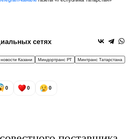
циальных сетях
новости Казани
Миндортранс РТ
Минтранс Татарстана
0
0
0
осовестного поставщика