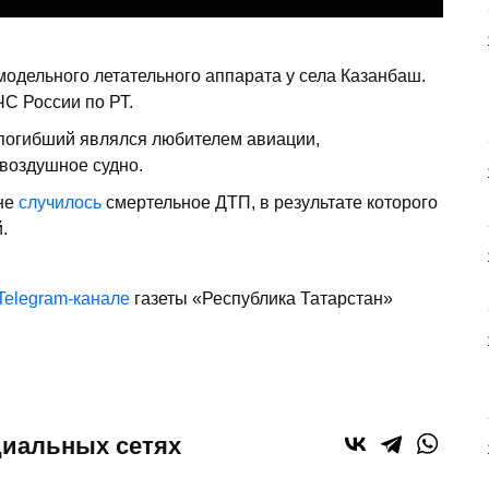
одельного летательного аппарата у села Казанбаш.
С России по РТ.
погибший являлся любителем авиации,
 воздушное судно.
оне
случилось
смертельное ДТП, в результате которого
.
Telegram-канале
газеты «Республика Татарстан»
циальных сетях