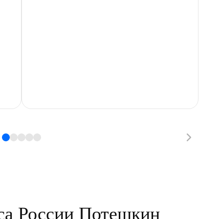
д
п
са России Потешкин