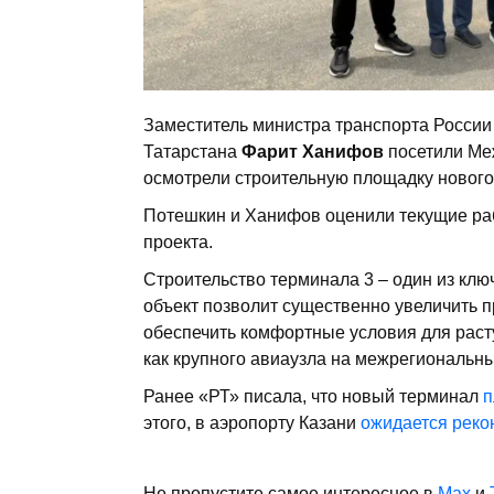
Заместитель министра транспорта Росси
Татарстана
Фарит Ханифов
посетили Меж
осмотрели строительную площадку нового
Потешкин и Ханифов оценили текущие ра
проекта.
Строительство терминала 3 – один из кл
объект позволит существенно увеличить п
обеспечить комфортные условия для раст
как крупного авиаузла на межрегиональн
Ранее «РТ» писала, что новый терминал
п
этого, в аэропорту Казани
ожидается реко
Не пропустите самое интересное в
Max
и