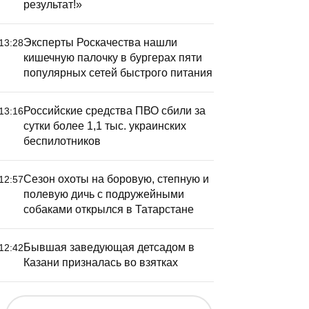
результат!»
Эксперты Роскачества нашли
13:28
кишечную палочку в бургерах пяти
популярных сетей быстрого питания
Российские средства ПВО сбили за
13:16
сутки более 1,1 тыс. украинских
беспилотников
Сезон охоты на боровую, степную и
12:57
полевую дичь с подружейными
собаками открылся в Татарстане
Бывшая заведующая детсадом в
12:42
Казани призналась во взятках
ывшая заведующая
«Центроб