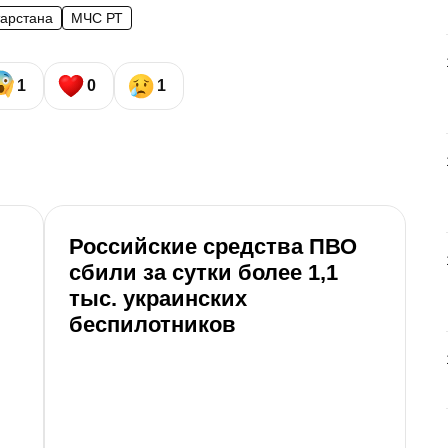
тарстана
МЧС РТ
1
0
1
Российские средства ПВО
сбили за сутки более 1,1
тыс. украинских
беспилотников
Б