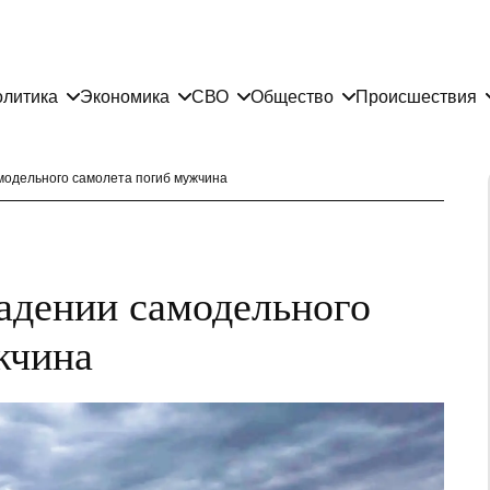
литика
Экономика
СВО
Общество
Происшествия
модельного самолета погиб мужчина
падении самодельного
жчина