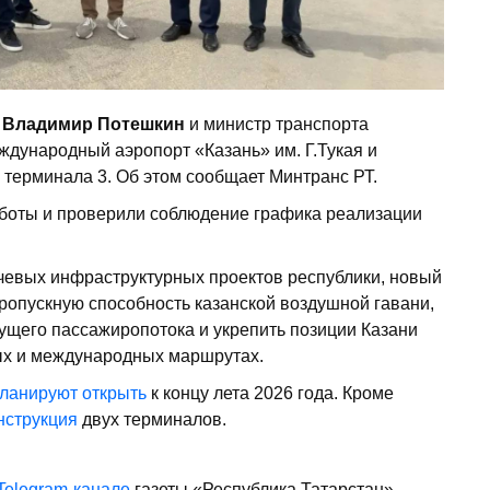
и
Владимир Потешкин
и министр транспорта
дународный аэропорт «Казань» им. Г.Тукая и
 терминала 3. Об этом сообщает Минтранс РТ.
боты и проверили соблюдение графика реализации
ючевых инфраструктурных проектов республики, новый
ропускную способность казанской воздушной гавани,
ущего пассажиропотока и укрепить позиции Казани
ых и международных маршрутах.
ланируют открыть
к концу лета 2026 года. Кроме
нструкция
двух терминалов.
Telegram-канале
газеты «Республика Татарстан»