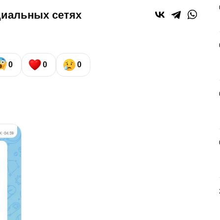
циальных сетях
0
0
0