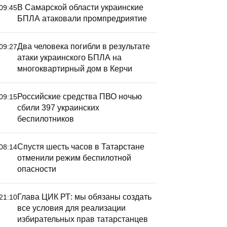
В Самарской области украинские
09:45
БПЛА атаковали промпредриятие
Два человека погибли в результате
09:27
атаки украинского БПЛА на
многоквартирный дом в Керчи
Российские средства ПВО ночью
09:15
сбили 397 украинских
беспилотников
Спустя шесть часов в Татарстане
08:14
отменили режим беспилотной
опасности
Глава ЦИК РТ: мы обязаны создать
21:10
все условия для реализации
избирательных прав татарстанцев