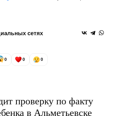
циальных сетях
0
0
0
дит проверку по факту
ебенка в Альметьевске