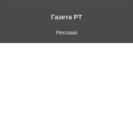
Газета РТ
Реклама
Авторы
Редакция
Контакты
Подписка на газету
Архив выпусков
Свежий номер
Политика конфиденциальности