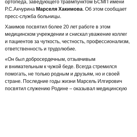
ортопеда, заведующего травмпунктом БСМП имени
Р.С.Акчурина
Марселя Хакимова
. Об этом сообщает
пресс-служба больницы.
Хакимов посвятил более 20 лет работе в этом
медицинском учреждении и снискал уважение коллег
и пациентов за чуткость, честность, профессионализм,
ответственность и трудолюбие.
«Он был добросердечным, отзывчивым
и внимательным к чужой беде. Всегда стремился
помогать, не только родным и друзьям, но и своей
стране. Последние годы жизни Марсель Илгирович
посвятил служению Родине – оказывал медицинскую
помощь раненым в зоне СВО», – говорится
в сообщении с соболезнованиями.
Попрощаться с Марселем Хакимовым можно будет
завтра, 5 июня, в морге БСМП. Начало церемонии –
в 8.35.