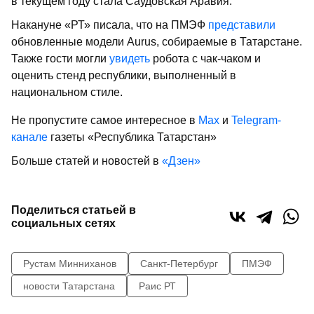
в текущем году стала Саудовская Аравия.
Накануне «РТ» писала, что на ПМЭФ
представили
обновленные модели Aurus, собираемые в Татарстане.
Также гости могли
увидеть
робота с чак-чаком и
оценить стенд республики, выполненный в
национальном стиле.
Не пропустите самое интересное в
Max
и
Telegram-
канале
газеты «Республика Татарстан»
Больше статей и новостей в
«Дзен»
Поделиться статьей в
социальных сетях
Рустам Минниханов
Санкт-Петербург
ПМЭФ
новости Татарстана
Раис РТ