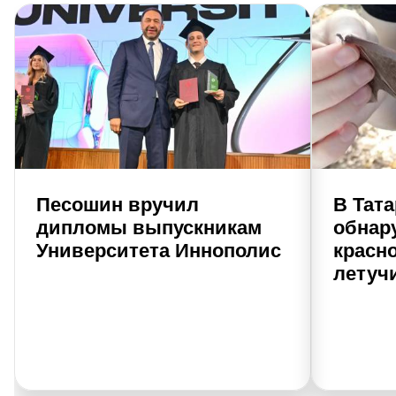
Песошин вручил
В Тат
дипломы выпускникам
обнар
Университета Иннополис
красн
летуч