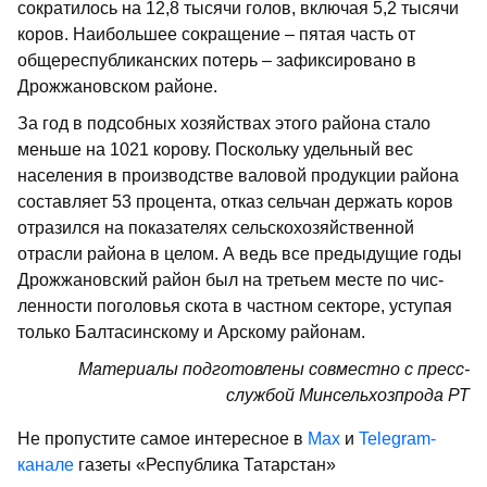
сократилось на 12,8 тысячи голов, включая 5,2 тысячи
коров. Наибольшее сокращение – пятая часть от
общереспуб­ликанских потерь – зафиксировано в
Дрожжановском районе.
За год в подсобных хозяйствах этого района стало
меньше на 1021 корову. Поскольку удельный вес
населения в производстве валовой продукции района
составляет 53 процента, отказ сельчан держать коров
отразился на показателях сельскохозяйственной
отрасли района в целом. А ведь все предыдущие годы
Дрожжановский район был на третьем месте по чис­
ленности поголовья скота в частном секторе, уступая
только Балтасинскому и Арскому районам.
Материалы подготовлены совмест­но с пресс-
службой Минсельхозпрода РТ
Не пропустите самое интересное в
Max
и
Telegram-
канале
газеты «Республика Татарстан»