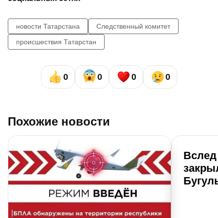
новости Татарстана
Следственный комитет
происшествия Татарстан
0
0
0
0
Похожие новости
Вслед
закры
Бугул