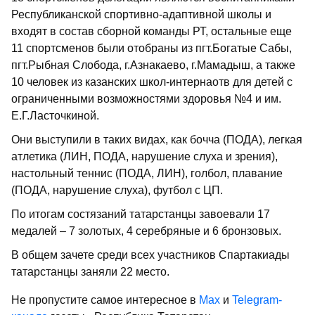
Республиканской спортивно-адаптивной школы и
входят в состав сборной команды РТ, остальные еще
11 спортсменов были отобраны из пгт.Богатые Сабы,
пгт.Рыбная Слобода, г.Азнакаево, г.Мамадыш, а также
10 человек из казанских школ-интернаотв для детей с
ограниченными возможностями здоровья №4 и им.
Е.Г.Ласточкиной.
Они выступили в таких видах, как бочча (ПОДА), легкая
атлетика (ЛИН, ПОДА, нарушение слуха и зрения),
настольный теннис (ПОДА, ЛИН), голбол, плавание
(ПОДА, нарушение слуха), футбол с ЦП.
По итогам состязаний татарстанцы завоевали 17
медалей – 7 золотых, 4 серебряные и 6 бронзовых.
В общем зачете среди всех участников Спартакиады
татарстанцы заняли 22 место.
Не пропустите самое интересное в
Max
и
Telegram-