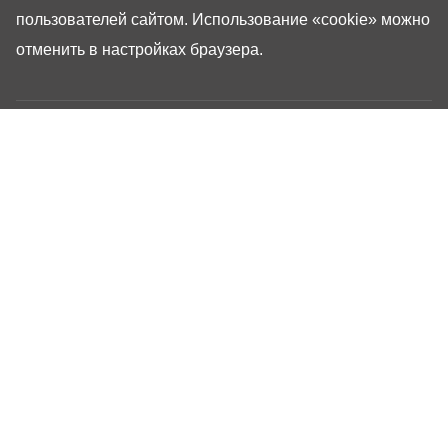
пользователей сайтом. Использование «cookie» можно
отменить в настройках браузера.
Газета «Республика Татарстан» – общественно-
политическое издание на русском языке. Газета
зарегистрирована в Управлении Роскомнадзора по
Республике Татарстан. Регистрационный номер: серия
ПИ №ТУ16-01757 от 23 августа 2023 г. Основана в
1917 году. Учредители: Кабинет Министров Республики
Татарстан, Государственный Совет Республики
Татарстан. Главный редактор Угаров Алексей
Евгеньевич. Адрес редакции: 420066, Россия,
Республика Татарстан, г. Казань, ул. Декабристов, 2
Сайт газеты РТ-Онлайн основан в 2001 году,