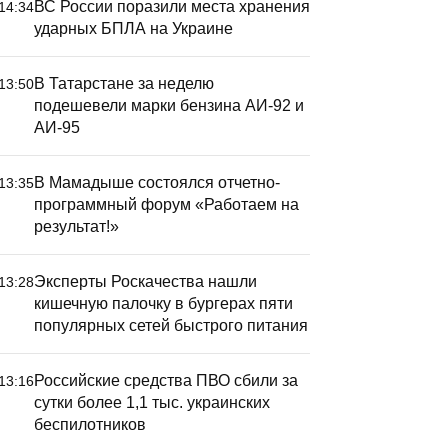
ВС России поразили места хранения
14:34
ударных БПЛА на Украине
В Татарстане за неделю
13:50
подешевели марки бензина АИ-92 и
АИ-95
В Мамадыше состоялся отчетно-
13:35
программный форум «Работаем на
результат!»
Эксперты Роскачества нашли
13:28
кишечную палочку в бургерах пяти
популярных сетей быстрого питания
Российские средства ПВО сбили за
13:16
сутки более 1,1 тыс. украинских
беспилотников