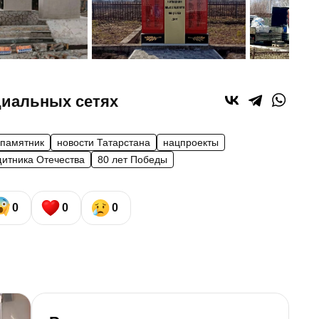
циальных сетях
памятник
новости Татарстана
нацпроекты
щитника Отечества
80 лет Победы
0
0
0