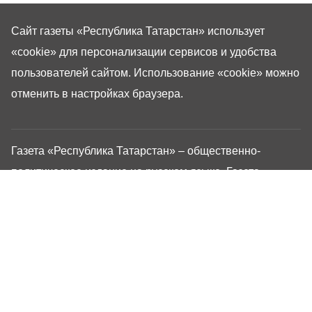
Сайт газеты «Республика Татарстан»
использует
«cookie»
для персонализации сервисов и удобства
пользователей сайтом. Использование «cookie» можно
отменить в настройках браузера.
Газета «Республика Татарстан» – общественно-
политическое издание на русском языке. Газета
зарегистрирована в Управлении Роскомнадзора по
Республике Татарстан. Регистрационный номер: серия
ПИ №ТУ16-01757 от 23 августа 2023 г. Основана в
1917 году. Учредители: Кабинет Министров Республики
Татарстан, Государственный Совет Республики
Татарстан. Главный редактор Угаров Алексей