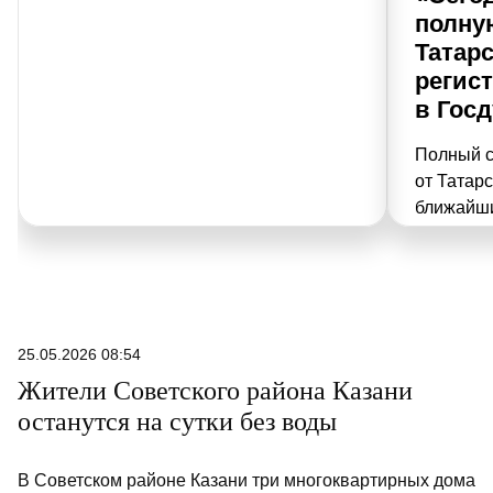
полну
Татар
регис
в Гос
Полный с
от Татарс
ближайши
завершил
претенде
Партийны
очередь 
Какие но
25.05.2026 08:54
как будет
Жители Советского района Казани
рассказа
останутся на сутки без воды
ЦИК РТ А
В Советском районе Казани три многоквартирных дома