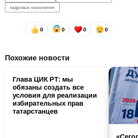
кадровые назначения
0
0
0
0
Похожие новости
Глава ЦИК РТ: мы
обязаны создать все
условия для реализации
избирательных прав
татарстанцев
«Сего