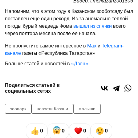
Видео: t.me/kazanzoo1806
Напомним, что в этом году в Казанском зооботсаду был
поставлен еще один рекорд. Из-за аномально теплой
погоды бурый медведь Фома
вышел из спячки
всего
через полтора месяца после ее начала.
Не пропустите самое интересное в
Max
и
Telegram-
канале
газеты «Республика Татарстан»
Больше статей и новостей в
«Дзен»
Поделиться статьей в
социальных сетях
зоопарк
новости Казани
малыши
0
0
0
0