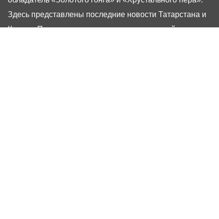
Здесь представлены последние новости Татарстана и
Казани. При использовании материалов с сайта газеты
«Республика Татарстан» гиперссылка обязательна.
16+
Настоящий ресурс может содержать материалы
16+
Газета РТ
Реклама
Авторы
Редакция
Контакты