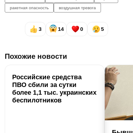
ракетная опасность
воздушная тревога
3
14
0
5
Похожие новости
Российские средства
ПВО сбили за сутки
более 1,1 тыс. украинских
беспилотников
Бывша