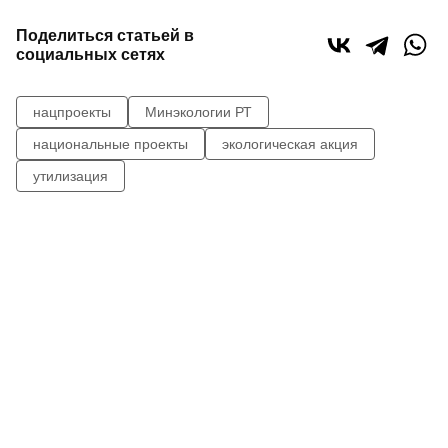
Поделиться статьей в
социальных сетях
нацпроекты
Минэкологии РТ
национальные проекты
экологическая акция
утилизация
1
1
0
0
Сайт газеты «Республика Татарстан»
использует
«cookie»
для персонализации сервисов и удобства