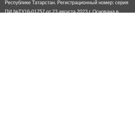
Республике Татарстан. Регистрационный номер: серия
ПИ №ТУ16-01757 от 23 августа 2023 г. Основана в
1917 году. Учредители: Кабинет Министров Республики
Татарстан, Государственный Совет Республики
Татарстан. Главный редактор Угаров Алексей
Евгеньевич. Адрес редакции: 420066, Россия,
Республика Татарстан, г. Казань, ул. Декабристов, 2
Сайт газеты РТ-Онлайн основан в 2001 году,
обладатель «Золотого гонга» и «Хрустального пера».
Здесь представлены последние новости Татарстана и
Казани. При использовании материалов с сайта газеты
«Республика Татарстан» гиперссылка обязательна.
16+
Настоящий ресурс может содержать материалы
16+