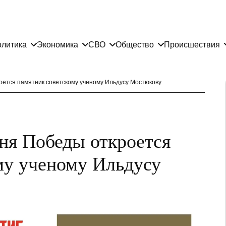
литика
Экономика
СВО
Общество
Происшествия
роется памятник советскому ученому Ильдусу Мостюкову
Дня Победы откроется
му ученому Ильдусу