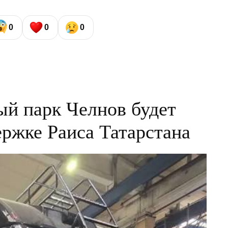
0
0
0
ый парк Челнов будет
ержке Раиса Татарстана