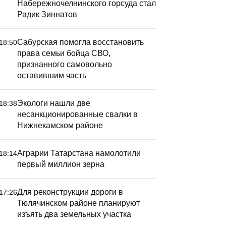
Набережночелнинского горсуда стал
Радик Зиннатов
Сабурская помогла восстановить
18:50
права семьи бойца СВО,
признанного самовольно
оставившим часть
Экологи нашли две
18:38
несанкционированные свалки в
Нижнекамском районе
Сабурска
восстано
Аграрии Татарстана намолотили
18:14
бойца СВ
первый миллион зерна
самовол
часть
Для реконструкции дороги в
17:26
Тюлячинском районе планируют
изъять два земельных участка