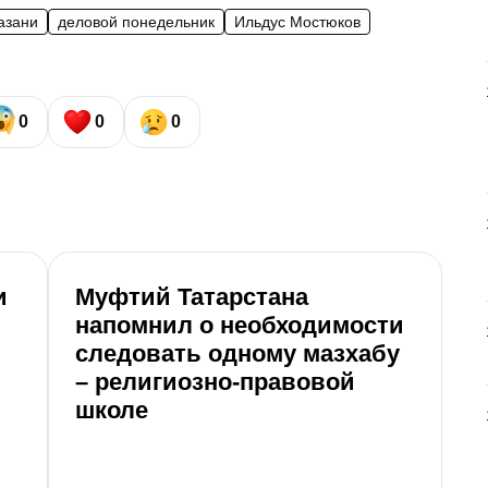
азани
деловой понедельник
Ильдус Мостюков
0
0
0
и
Муфтий Татарстана
напомнил о необходимости
следовать одному мазхабу
– религиозно-правовой
школе