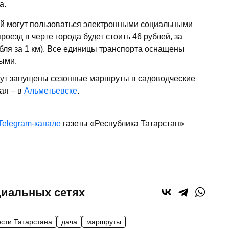
а.
ий могут пользоваться электронными социальными
езд в черте города будет стоить 46 рублей, за
рубля за 1 км). Все единицы транспорта оснащены
ыми.
удут запущены сезонные маршруты в садоводческие
мая – в
Альметьевске
.
Telegram-канале
газеты «Республика Татарстан»
циальных сетях
ости Татарстана
дача
маршруты