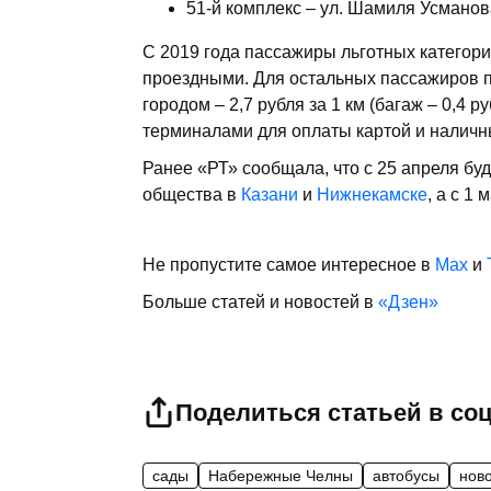
51-й комплекс – ул. Шамиля Усманов
С 2019 года пассажиры льготных категор
проездными. Для остальных пассажиров про
городом – 2,7 рубля за 1 км (багаж – 0,4 
терминалами для оплаты картой и наличн
Ранее «РТ» сообщала, что с 25 апреля б
общества в
Казани
и
Нижнекамске
, а с 1 
Не пропустите самое интересное в
Max
и
Больше статей и новостей в
«Дзен»
Поделиться статьей в со
сады
Набережные Челны
автобусы
нов