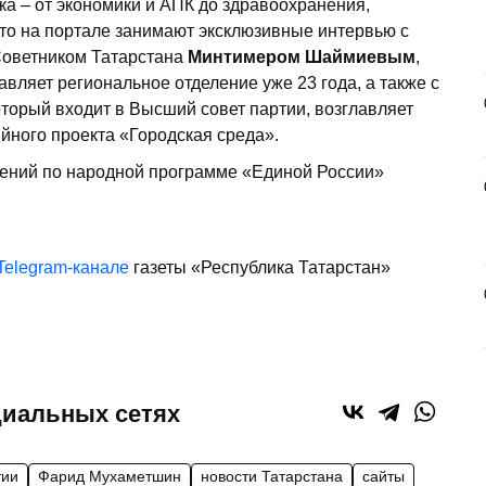
а – от экономики и АПК до здравоохранения,
сто на портале занимают эксклюзивные интервью с
Советником Татарстана
Минтимером Шаймиевым
,
ляет региональное отделение уже 23 года, а также с
который входит в Высший совет партии, возглавляет
йного проекта «Городская среда».
щений по народной программе «Единой России»
Telegram-канале
газеты «Республика Татарстан»
циальных сетях
тии
Фарид Мухаметшин
новости Татарстана
сайты