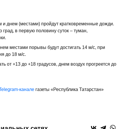
ом и днем (местами) пройдут кратковременные дожди.
 град, в первую половину суток – туман,
ки.
нем местами порывы будут достигать 14 м/с, при
я до 18 м/с.
ь от +13 до +18 градусов, днем воздух прогреется до
Telegram-канале
газеты «Республика Татарстан»
циальных сетях