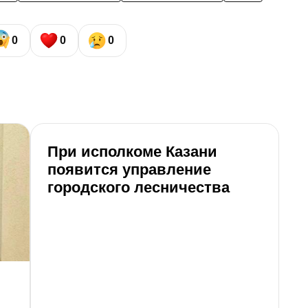
0
0
0
При исполкоме Казани
О
появится управление
о
городского лесничества
Т
о
к