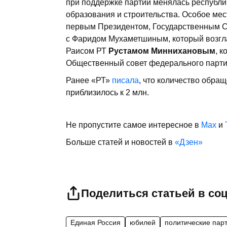
при поддержке партии менялась республик
образования и строительства. Особое ме
первым Президентом, Государственным 
с Фаридом Мухаметшиным, который возглав
Раисом РТ
Рустамом Миннихановым
, 
Общественный совет федерального парти
Ранее «РТ»
писала
, что количество обра
приблизилось к 2 млн.
Не пропустите самое интересное в
Max
и
Больше статей и новостей в
«Дзен»
Поделиться статьей в со
Единая Россия
юбилей
политические пар