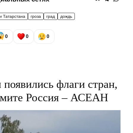
и Татарстана
гроза
град
дождь
0
0
0
 появились флаги стран,
ммите Россия – АСЕАН