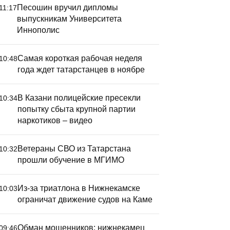
Песошин вручил дипломы
11:17
выпускникам Университета
Иннополис
Самая короткая рабочая неделя
10:48
года ждет татарстанцев в ноябре
В Казани полицейские пресекли
10:34
попытку сбыта крупной партии
наркотиков – видео
Ветераны СВО из Татарстана
10:32
прошли обучение в МГИМО
Из-за триатлона в Нижнекамске
10:03
ограничат движение судов на Каме
Обман мошенников: нижнекамец
09:46