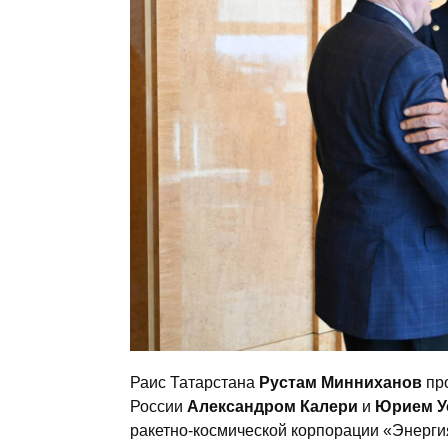
Раис Татарстана
Рустам Минниханов
про
России
Александром Калери
и
Юрием У
ракетно-космической корпорации «Энерг