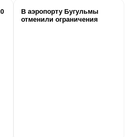
20
В аэропорту Бугульмы
А
отменили ограничения
Н
р