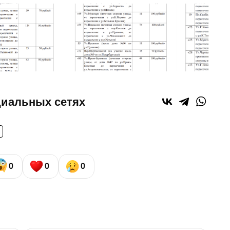
циальных сетях
0
0
0