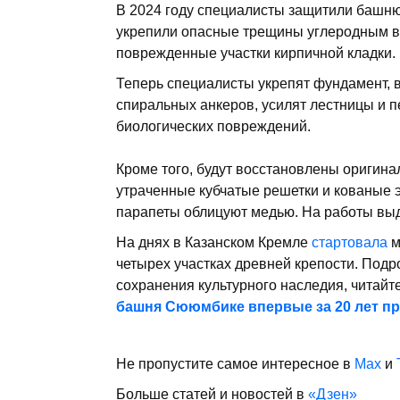
В 2024 году специалисты защитили башню
укрепили опасные трещины углеродным в
поврежденные участки кирпичной кладки.
Теперь специалисты укрепят фундамент, 
спиральных анкеров, усилят лестницы и п
биологических повреждений.
Кроме того, будут восстановлены оригин
утраченные кубчатые решетки и кованые э
парапеты облицуют медью. На работы выд
На днях в Казанском Кремле
стартовала
м
четырех участках древней крепости. Подр
сохранения культурного наследия, читайт
башня Сююмбике впервые за 20 лет п
Не пропустите самое интересное в
Max
и
Больше статей и новостей в
«Дзен»