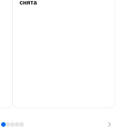
снята
«
л
к
к
Сл
ко
мо
то
об
о 
пр
се