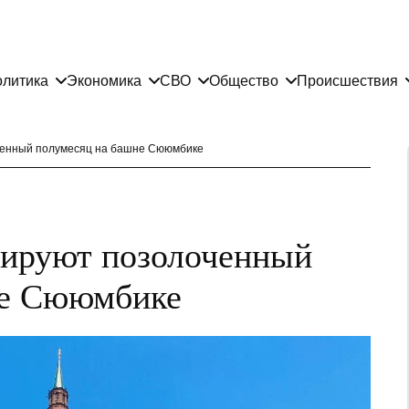
литика
Экономика
СВО
Общество
Происшествия
ченный полумесяц на башне Сююмбике
рируют позолоченный
не Сююмбике