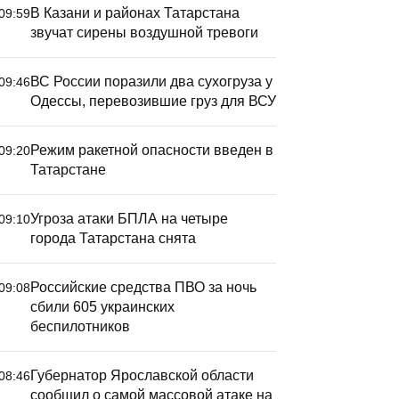
В Казани и районах Татарстана
09:59
звучат сирены воздушной тревоги
ВС России поразили два сухогруза у
09:46
Одессы, перевозившие груз для ВСУ
Режим ракетной опасности введен в
09:20
Татарстане
Угроза атаки БПЛА на четыре
09:10
города Татарстана снята
Российские средства ПВО за ночь
09:08
сбили 605 украинских
беспилотников
Губернатор Ярославской области
08:46
сообщил о самой массовой атаке на