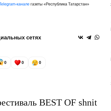
Telegram-канале
газеты «Республика Татарстан»
циальных сетях
0
0
0
фестиваль BEST OF shnit