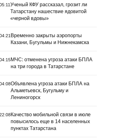
Ученый КФУ рассказал, грозит ли
05:11
Татарстану нашествие ядовитой
«черной вдовы»
Временно закрыты аэропорты
04:21
Казани, Бугульмы и Нижнекамска
МЧС: отменена угроза атаки БПЛА
04:15
на три города в Татарстане
Объявлена угроза атаки БПЛА на
04:08
Альметьевск, Бугульму и
Лениногорск
Качество мобильной связи в июле
22:08
повысилось еще в 14 населенных
пунктах Татарстана