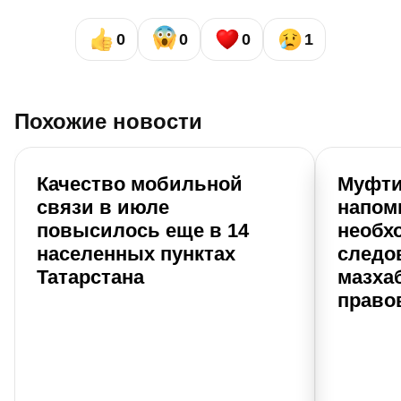
0
0
0
1
Похожие новости
Качество мобильной
Муфти
связи в июле
напом
повысилось еще в 14
необх
населенных пунктах
следо
Татарстана
мазхаб
право