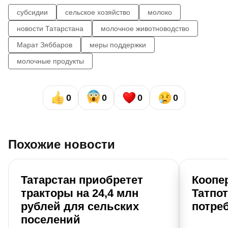
субсидии
сельское хозяйство
молоко
новости Татарстана
молочное животноводство
Марат Зяббаров
меры поддержки
молочные продукты
0
0
0
0
Похожие новости
Татарстан приобретет
Коопе
тракторы на 24,4 млн
Татпо
рублей для сельских
потре
поселений