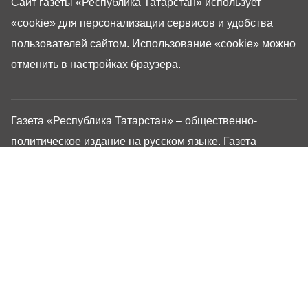
Сайт газеты «Республика Татарстан»
использует
«cookie»
для персонализации сервисов и удобства
пользователей сайтом. Использование «cookie» можно
отменить в настройках браузера.
Газета «Республика Татарстан» – общественно-
политическое издание на русском языке. Газета
зарегистрирована в Управлении Роскомнадзора по
Республике Татарстан. Регистрационный номер: серия
ПИ №ТУ16-01757 от 23 августа 2023 г. Основана в
1917 году. Учредители: Кабинет Министров Республики
Татарстан, Государственный Совет Республики
Татарстан. Главный редактор Угаров Алексей
Евгеньевич. Адрес редакции: 420066, Россия,
Республика Татарстан, г. Казань, ул. Декабристов, 2