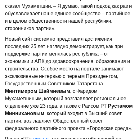
сказал Мухаметшин. – Я думаю, такой подход как раз и
обуславливает наше единое сообщество – партийное
и в целом общественности нашей республики,
сторонников партии».
Новый сайт системно представил достижения
последних 25 лет, наглядно демонстрирует, как при
поддержке партии менялась республика – от
экономики и АПК до здравоохранения, образования и
строительства. Особое место на портале занимают
эксклюзивные интервью с первым Президентом,
Государственным Советником Татарстана
Минтимером Шаймиевым
, с Фаридом
Мухаметшиным, который возглавляет региональное
отделение уже 23 года, а также с Раисом РТ
Рустамом
Миннихановым
, который входит в Высший совет
партии, возглавляет Общественный совет
федерального партийного проекта «Городская среда».
Ранее «РТ»
писала
, что количество обращений по