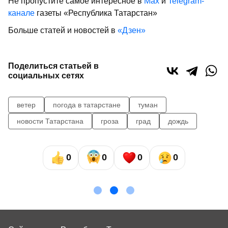
Не пропустите самое интересное в
Max
и
Telegram-
канале
газеты «Республика Татарстан»
Больше статей и новостей в
«Дзен»
Поделиться статьей в
социальных сетях
ветер
погода в татарстане
туман
новости Татарстана
гроза
град
дождь
0
0
0
0