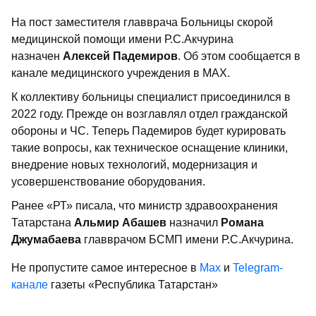
На пост заместителя главврача Больницы скорой
медицинской помощи имени Р.С.Акчурина
назначен
Алексей Падемиров
. Об этом сообщается в
канале медицинского учреждения в МАХ.
К коллективу больницы специалист присоединился в
2022 году. Прежде он возглавлял отдел гражданской
обороны и ЧС. Теперь Падемиров будет курировать
такие вопросы, как техническое оснащение клиники,
внедрение новых технологий, модернизация и
усовершенствование оборудования.
Ранее «РТ» писала, что министр здравоохранения
Татарстана
Альмир Абашев
назначил
Романа
Джумабаева
главврачом БСМП имени Р.С.Акчурина.
Не пропустите самое интересное в
Max
и
Telegram-
канале
газеты «Республика Татарстан»
Больше статей и новостей в
«Дзен»