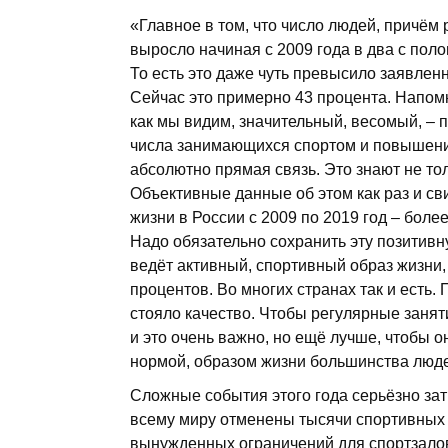
«Главное в том, что число людей, причём
выросло начиная с 2009 года в два с поло
То есть это даже чуть превысило заявлен
Сейчас это примерно 43 процента. Напомн
как мы видим, значительный, весомый, –
числа занимающихся спортом и повышение
абсолютно прямая связь. Это знают не тол
Объективные данные об этом как раз и св
жизни в России с 2009 по 2019 год – боле
Надо обязательно сохранить эту позитивную
ведёт активный, спортивный образ жизни, к
процентов. Во многих странах так и есть
стояло качество. Чтобы регулярные занят
и это очень важно, но ещё лучше, чтобы 
нормой, образом жизни большинства люд
Сложные события этого года серьёзно затр
всему миру отменены тысячи спортивных
вынуж­денных ограничений для спортзалов