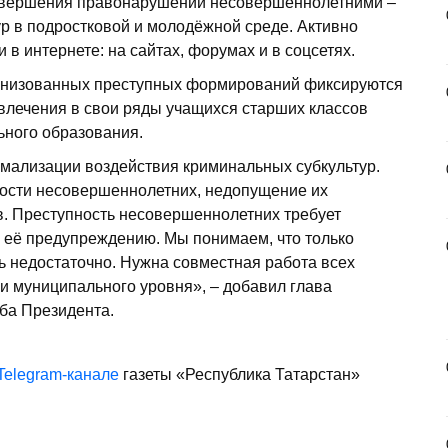
совершения правонарушений несовершеннолетними –
р в подростковой и молодёжной среде. Активно
в интернете: на сайтах, форумах и в соц­сетях.
ганизованных преступных формирований фиксируются
влечения в свои ряды учащихся старших классов
ьного образования.
мализации воздействия криминальных субкультур.
ности несовершеннолетних, недопущение их
в. Преступность несовершеннолетних требует
 её предупреждению. Мы понимаем, что только
ь недостаточно. Нужна совместная работа всех
к и муниципального уровня», – добавил глава
ба Президента.
Telegram-канале
газеты «Республика Татарстан»