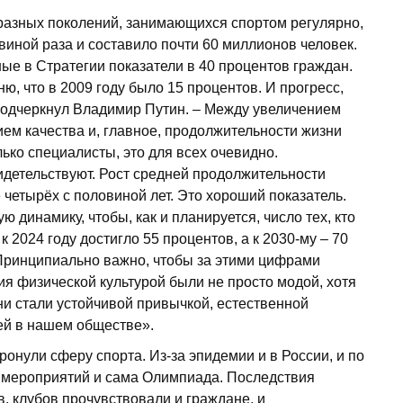
 разных поколений, занимающихся спортом регулярно,
виной раза и составило почти 60 миллионов человек.
ные в Стратегии показатели в 40 процентов граждан.
ю, что в 2009 году было 15 процентов. И прогресс,
 подчеркнул Владимир Путин. – Между увеличением
м качества и, главное, продолжительности жизни
ько специалисты, это для всех очевидно.
идетельствуют. Рост средней продолжительности
е четырёх с половиной лет. Это хороший показатель.
 динамику, чтобы, как и планируется, число тех, кто
 2024 году достигло 55 процентов, а к 2030-му – 70
. Принципиально важно, чтобы за этими цифрами
ия физической культурой были не просто модой, хотя
они стали устойчивой привычкой, естественной
ей в нашем обществе».
онули сферу спорта. Из-за эпидемии и в России, и по
 мероприятий и сама Олимпиада. Последствия
, клубов прочувствовали и граждане, и