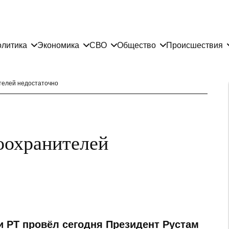
литика
Экономика
СВО
Общество
Происшествия
телей недостаточно
оохранителей
и РТ провёл сегодня Президент Рустам