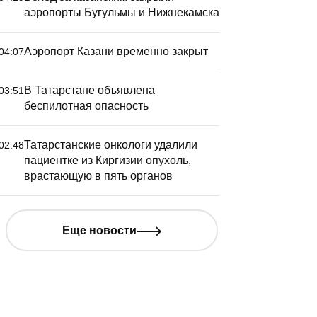
аэропорты Бугульмы и Нижнекамска
Аэропорт Казани временно закрыт
04:07
В Татарстане объявлена
03:51
беспилотная опасность
Татарстанские онкологи удалили
02:48
пациентке из Киргизии опухоль,
врастающую в пять органов
инниханов: к 2029 году все
Минниха
Еще новости
айоны Татарстана будут
строител
беспечены крытыми
професс
едовыми аренами
праздни