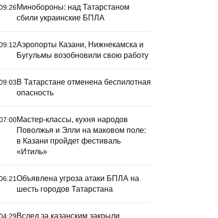
Минобороны: над Татарстаном
09:26
сбили украинские БПЛА
Аэропорты Казани, Нижнекамска и
09:12
Бугульмы возобновили свою работу
В Татарстане отменена беспилотная
09:03
опасность
Мастер-классы, кухня народов
07:00
Поволжья и Элли на маковом поле:
в Казани пройдет фестиваль
«Итиль»
Объявлена угроза атаки БПЛА на
06:21
шесть городов Татарстана
Вслед за казанским закрыли
04:29