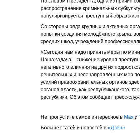
По словам Президента, одна из причин 
распространение криминальных субкульту
популяризируется преступный образ жизни 
Со стороны ряда крупных и активных ор
попытки создания молодёжного крыла, во
средних школ, учреждений профессио­нал
«Сегодня нам надо принять меры по мини
Наша задача – снижение уровня преступ
негативного влияния на других подростко
решительных и целенаправленных мер по
усилий правоохранительных органов здес
органов власти, как республиканского, та
республики. Об этом сообщает пресс-служ
Не пропустите самое интересное в
Max
и
Больше статей и новостей в
«Дзен»