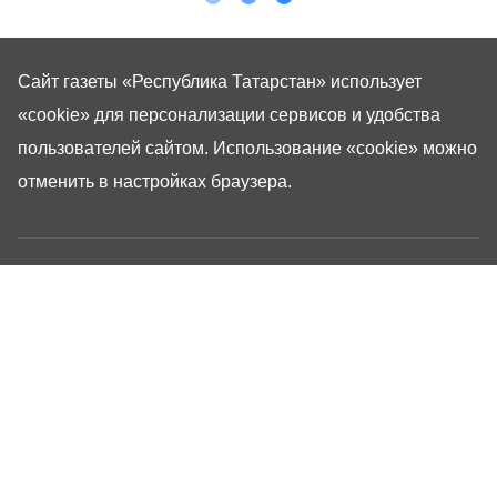
Сайт газеты «Республика Татарстан»
использует
«cookie»
для персонализации сервисов и удобства
пользователей сайтом. Использование «cookie» можно
отменить в настройках браузера.
Газета «Республика Татарстан» – общественно-
политическое издание на русском языке. Газета
зарегистрирована в Управлении Роскомнадзора по
Республике Татарстан. Регистрационный номер: серия
ПИ №ТУ16-01757 от 23 августа 2023 г. Основана в
1917 году. Учредители: Кабинет Министров Республики
Татарстан, Государственный Совет Республики