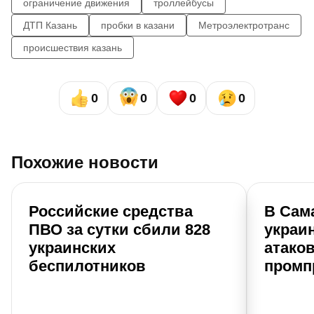
ограничение движения
троллейбусы
ДТП Казань
пробки в казани
Метроэлектротранс
происшествия казань
0
0
0
0
Похожие новости
Российские средства
В Сам
ПВО за сутки сбили 828
украи
украинских
атако
беспилотников
промп