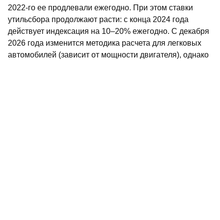
2022-го ее продлевали ежегодно. При этом ставки
утильсбора продолжают расти: с конца 2024 года
действует индексация на 10–20% ежегодно. С декабря
2026 года изменится методика расчета для легковых
автомобилей (зависит от мощности двигателя), однако
льгота для автомобилей до 160 л. с. сохранится.
БЕСПИЛОТНИКИ… НА ПРУДУ
С приближением весны, когда ожидается интенсивный
паводок, татарстанские мелиораторы активизируют
обследование гидротехнических сооружений (ГТС).
Традиционные визуальные инспекции теперь дополнит
инновационный беспилотный катер «МОРФ-1»,
позволяющий точно оценивать состояние подводной
части плотин без риска для персонала.
Разработка стала результатом совместного проекта
мелиораторов РТ и сотрудников Федерального
научного центра гидротехники и мелиорации им.