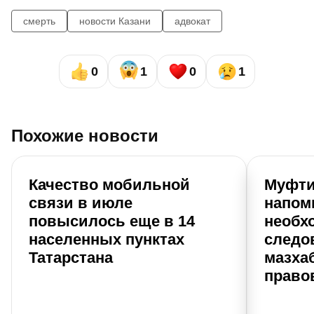
смерть
новости Казани
адвокат
0
1
0
1
Похожие новости
Качество мобильной
Муфти
связи в июле
напом
повысилось еще в 14
необх
населенных пунктах
следо
Татарстана
мазхаб
право