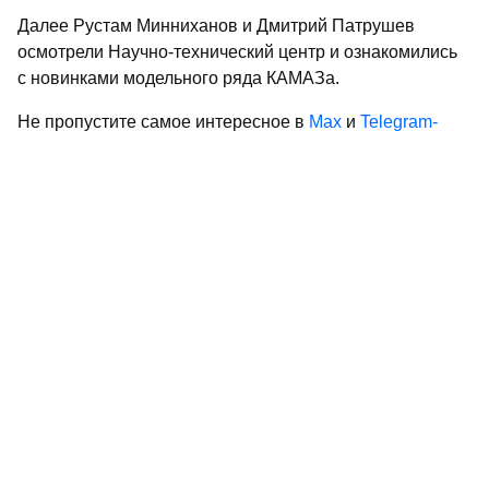
Далее Рустам Минниханов и Дмитрий Патрушев
осмотрели Научно-технический центр и ознакомились
с новинками модельного ряда КАМАЗа.
Не пропустите самое интересное в
Max
и
Telegram-
канале
газеты «Республика Татарстан»
Больше статей и новостей в
«Дзен»
Поделиться статьей в
социальных сетях
КАМАЗ
Набережные Челны
Рустам Минниханов
рабочая поездка
новости Татарстана
Aurus
Дмитрий Патрушев