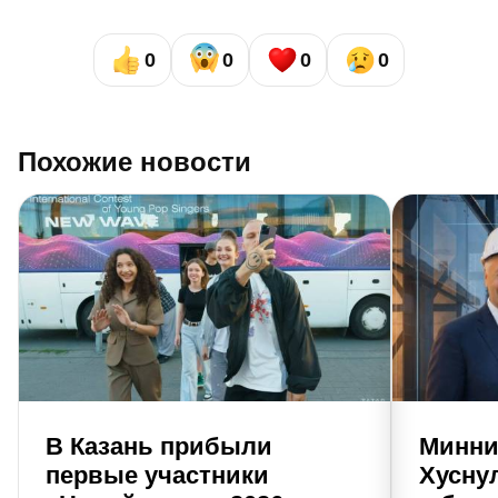
0
0
0
0
Похожие новости
В Казань прибыли
Минни
первые участники
Хусну