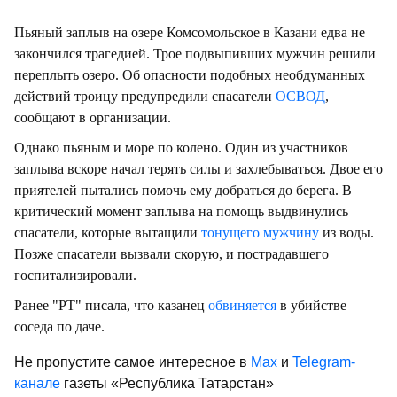
Пьяный заплыв на озере Комсомольское в Казани едва не
закончился трагедией. Трое подвыпивших мужчин решили
переплыть озеро. Об опасности подобных необдуманных
действий троицу предупредили спасатели
ОСВОД
,
сообщают в организации.
Однако пьяным и море по колено. Один из участников
заплыва вскоре начал терять силы и захлебываться. Двое его
приятелей пытались помочь ему добраться до берега. В
критический момент заплыва на помощь выдвинулись
спасатели, которые вытащили
тонущего мужчину
из воды.
Позже спасатели вызвали скорую, и пострадавшего
госпитализировали.
Ранее "РТ" писала, что казанец
обвиняется
в убийстве
соседа по даче.
Не пропустите самое интересное в
Max
и
Telegram-
канале
газеты «Республика Татарстан»