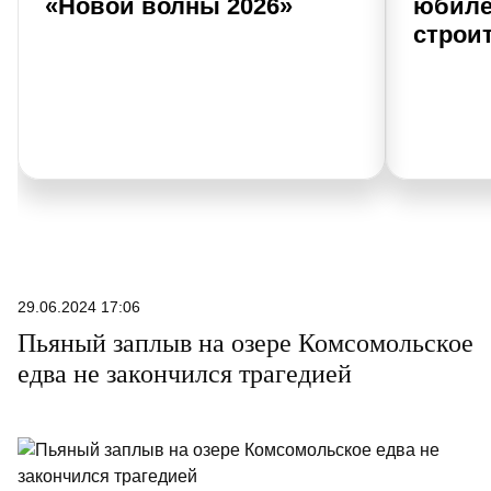
«Новой волны 2026»
юбиле
строи
29.06.2024 17:06
Пьяный заплыв на озере Комсомольское
едва не закончился трагедией