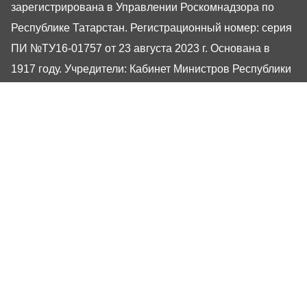
зарегистрирована в Управлении Роскомнадзора по
Республике Татарстан. Регистрационный номер: серия
ПИ №ТУ16-01757 от 23 августа 2023 г. Основана в
1917 году. Учредители: Кабинет Министров Республики
Татарстан, Государственный Совет Республики
Татарстан. Главный редактор Угаров Алексей
Евгеньевич. Адрес редакции: 420066, Россия,
Республика Татарстан, г. Казань, ул. Декабристов, 2
Сайт газеты РТ-Онлайн основан в 2001 году,
обладатель «Золотого гонга» и «Хрустального пера».
Здесь представлены последние новости Татарстана и
Казани. При использовании материалов с сайта газеты
«Республика Татарстан» гиперссылка обязательна.
16+
Настоящий ресурс может содержать материалы
16+